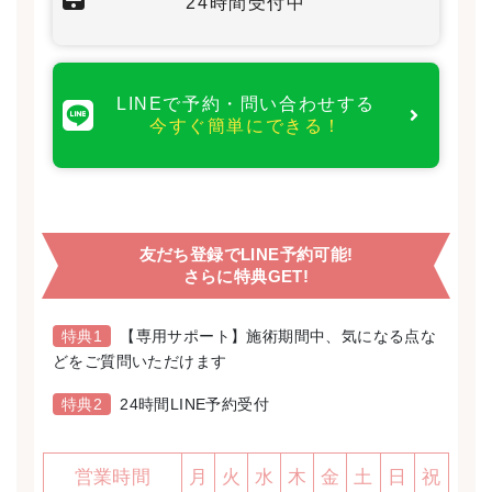
24時間受付中
LINEで予約・問い合わせする
今すぐ簡単にできる！
友だち登録でLINE予約可能!
さらに特典GET!
特典1
【専用サポート】施術期間中、気になる点な
どをご質問いただけます
特典2
24時間LINE予約受付
営業時間
月
火
水
木
金
土
日
祝